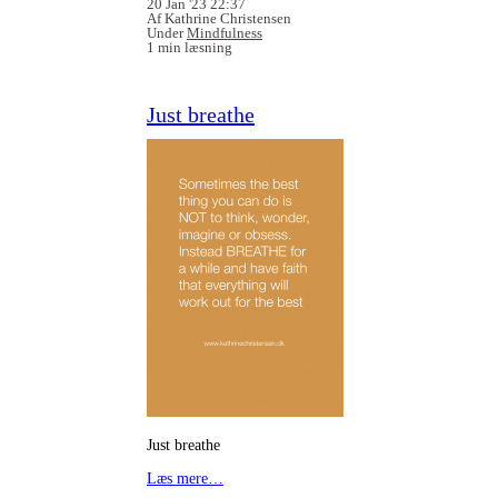
20 Jan '23 22:37
Af Kathrine Christensen
Under
Mindfulness
1 min læsning
Just breathe
Just breathe
Læs mere…