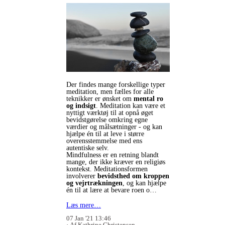
Der findes mange forskellige typer
meditation, men fælles for alle
teknikker er ønsket om
mental ro
og indsigt
. Meditation kan være et
nyttigt værktøj til at opnå øget
bevidstgørelse omkring egne
værdier og målsætninger - og kan
hjælpe én til at leve i større
overensstemmelse med ens
autentiske selv.
Mindfulness er en retning blandt
mange, der ikke kræver en religiøs
kontekst. Meditationsformen
involverer
bevidsthed om kroppen
og vejrtrækningen
, og kan hjælpe
én til at lære at bevare roen o…
Læs mere…
07 Jan '21 13:46
Af Kathrine Christensen