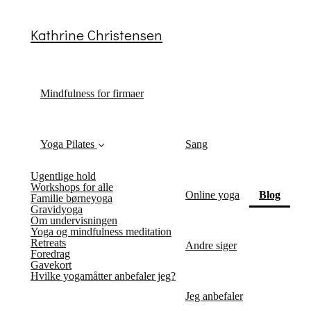
Kathrine Christensen
Mindfulness for firmaer
Yoga Pilates
Sang
Ugentlige hold
Workshops for alle
(curre
Online yoga
Blog
Familie børneyoga
Gravidyoga
Om undervisningen
Yoga og mindfulness meditation
Retreats
Andre siger
Foredrag
Gavekort
Hvilke yogamåtter anbefaler jeg?
Jeg anbefaler