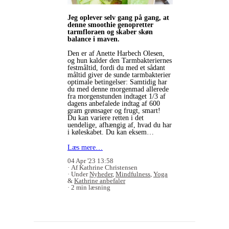
Jeg oplever selv gang på gang, at
denne smoothie genopretter
tarmfloraen og skaber skøn
balance i maven.
Den er af Anette Harbech Olesen,
og hun kalder den Tarmbakteriernes
festmåltid, fordi du med et sådant
måltid giver de sunde tarmbakterier
optimale betingelser: Samtidig har
du med denne morgenmad allerede
fra morgenstunden indtaget 1/3 af
dagens anbefalede indtag af 600
gram grønsager og frugt, smart!
Du kan variere retten i det
uendelige, afhængig af, hvad du har
i køleskabet. Du kan eksem…
Læs mere…
04 Apr '23 13:58
Af Kathrine Christensen
Under
Nyheder
,
Mindfulness
,
Yoga
&
Kathrine anbefaler
2 min læsning