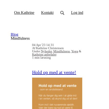
Om Kathrine
Kontakt
Log ind
Blog
Mindfulness
04 Apr '23 14:31
Af Kathrine Christensen
Under
Nyheder
,
Mindfulness
,
Yoga
&
Kathrine anbefaler
1 min læsning
Hold op med at vente!