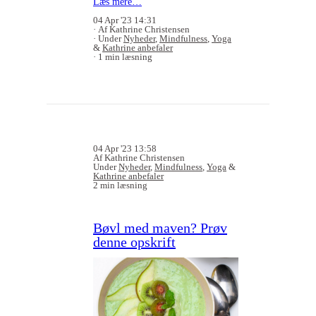
Læs mere…
04 Apr '23 14:31
Af Kathrine Christensen
Under
Nyheder
,
Mindfulness
,
Yoga
&
Kathrine anbefaler
1 min læsning
04 Apr '23 13:58
Af Kathrine Christensen
Under
Nyheder
,
Mindfulness
,
Yoga
&
Kathrine anbefaler
2 min læsning
Bøvl med maven? Prøv
denne opskrift